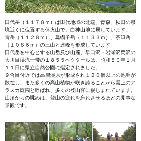
田代岳（１１７８ｍ）は田代地域の北端、青森、秋田の県
境近くに位置する休火山で、白神山地に属しています。
雷岳（１１２８ｍ）、鳥帽子岳（１１３３ｍ）、茶臼岳
（１０８６ｍ）の三山と連峰を形成しています。
田代岳を中心とする山岳及び山麓、早口沢・岩瀬沢両沢の
大川目渓流一帯の１８５５ヘクタールは、昭和５０年１月
１１日に県立自然公園に指定されました。
９合目付近では高層湿原が形成され１２０個以上の池塘が
散在し、また多くの高山植物が咲き誇ることから雲上のア
ラスカ庭園と呼ばれ、多くの登山客に親しまれています。
山頂からの眺めは、登山の疲れを忘れさせるほどの見事な
景観です。