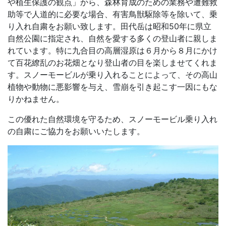
や植生保護の観点」から、森林育成のための業務や遭難救
助等で人道的に必要な場合、有害鳥獣駆除等を除いて、乗
り入れ自粛をお願い致します。田代岳は昭和50年に県立
自然公園に指定され、自然を愛する多くの登山者に親しま
れています。特に九合目の高層湿原は６月から８月にかけ
て百花繚乱のお花畑となり登山者の目を楽しませてくれま
す。スノーモービルが乗り入れることによって、その高山
植物や動物に悪影響を与え、雪崩を引き起こす一因にもな
りかねません。
この優れた自然環境を守るため、スノーモービル乗り入れ
の自粛にご協力をお願いいたします。