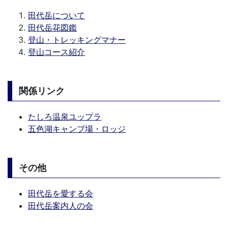
田代岳について
田代岳花図鑑
登山・トレッキングマナー
登山コース紹介
関係リンク
たしろ温泉ユップラ
五色湖
キャンプ場
・ロッジ
その他
田代岳を愛する会
田代岳案内人の会