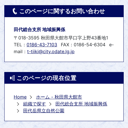
このページに関するお問い合わせ
田代総合支所 地域振興係
〒018-3595 秋田県大館市早口字上野43番地1
TEL：
0186-43-7103
FAX：0186-54-6304
e-
mail：
t-tiiki@city.odate.lg.jp
このページの現在位置
Home
ホーム - 秋田県大館市
組織で探す
田代総合支所 地域振興係
田代岳県立自然公園