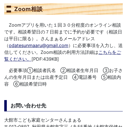
Zoom相談
Zoomアプリを用いた１回３０分程度のオンライン相談
です。相談希望日の７日前までに予約が必要です（相談日
は平日に限る）。さんまぁるメールアドレス
（
odatesunmaaru@gmail.com
）に必要事項を入力し、送
信してください。Zoom相談の利用方法詳細は
こちらをご
覧ください。
[PDF:439KB]
必要事項①相談者氏名 ②相談者生年月日 ③お子さ
んの生年月日または出産予定日 ④電話番号 ⑤相談内
容 ⑥相談希望日時
お問い合わせ先
大館市こども家庭センターさんまぁる
〒017-0897 秋田県大館市字三ノ丸55番地 (大館市保健セ