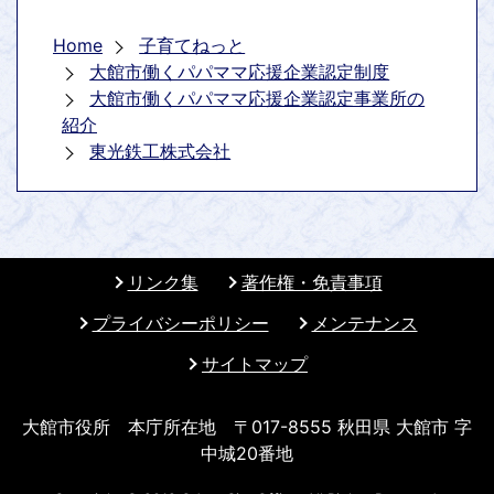
Home
子育てねっと
大館市働くパパママ応援企業認定制度
大館市働くパパママ応援企業認定事業所の
紹介
東光鉄工株式会社
リンク集
著作権・免責事項
プライバシーポリシー
メンテナンス
サイトマップ
大館市役所 本庁所在地 〒017-8555 秋田県 大館市 字
中城20番地