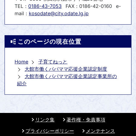
TEL：
0186-43-7053
FAX：0186-42-0160
e-
mail：
kosodate@city.odate.lg.jp
このページの現在位置
Home
子育てねっと
大館市働くパパママ応援企業認定制度
大館市働くパパママ応援企業認定事業所の
紹介
リンク集
著作権・免責事項
プライバシーポリシー
メンテナンス