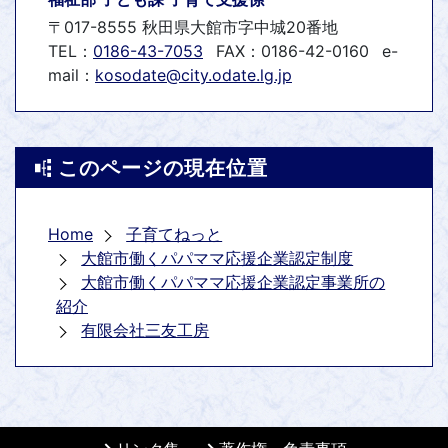
〒017-8555 秋田県大館市字中城20番地
TEL：
0186-43-7053
FAX：0186-42-0160
e-
mail：
kosodate@city.odate.lg.jp
このページの現在位置
Home
子育てねっと
大館市働くパパママ応援企業認定制度
大館市働くパパママ応援企業認定事業所の
紹介
有限会社三友工房