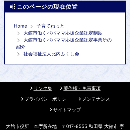
このページの現在位置
Home
子育てねっと
大館市働くパパママ応援企業認定制度
大館市働くパパママ応援企業認定事業所の
紹介
社会福祉法人比内ふくし会
リンク集
著作権・免責事項
プライバシーポリシー
メンテナンス
サイトマップ
大館市役所 本庁所在地 〒017-8555 秋田県 大館市 字