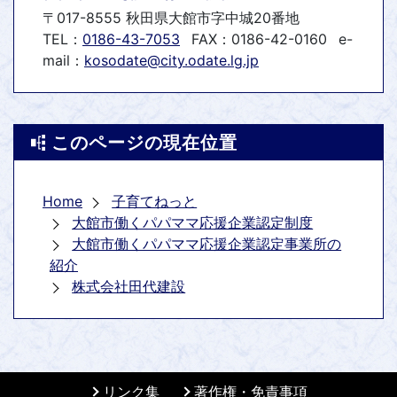
〒017-8555 秋田県大館市字中城20番地
TEL：
0186-43-7053
FAX：0186-42-0160
e-
mail：
kosodate@city.odate.lg.jp
このページの現在位置
Home
子育てねっと
大館市働くパパママ応援企業認定制度
大館市働くパパママ応援企業認定事業所の
紹介
株式会社田代建設
リンク集
著作権・免責事項