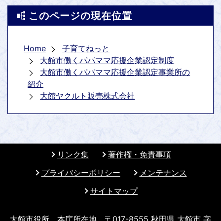
このページの現在位置
Home
子育てねっと
大館市働くパパママ応援企業認定制度
大館市働くパパママ応援企業認定事業所の
紹介
大館ヤクルト販売株式会社
リンク集
著作権・免責事項
プライバシーポリシー
メンテナンス
サイトマップ
大館市役所 本庁所在地 〒017-8555 秋田県 大館市 字