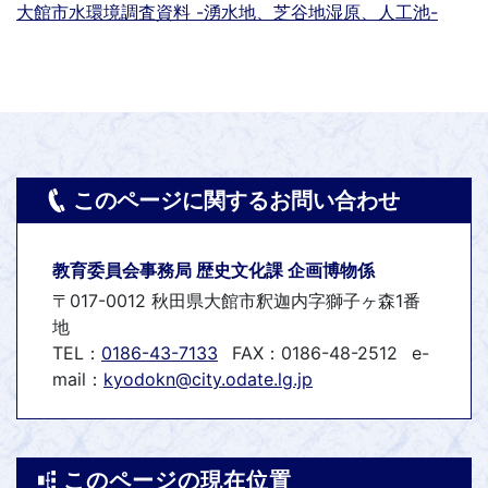
大館市水環境調査資料 -湧水地、芝谷地湿原、人工池-
このページに関するお問い合わせ
教育委員会事務局 歴史文化課 企画博物係
〒017-0012 秋田県大館市釈迦内字獅子ヶ森1番
地
TEL：
0186-43-7133
FAX：0186-48-2512
e-
mail：
kyodokn@city.odate.lg.jp
このページの現在位置