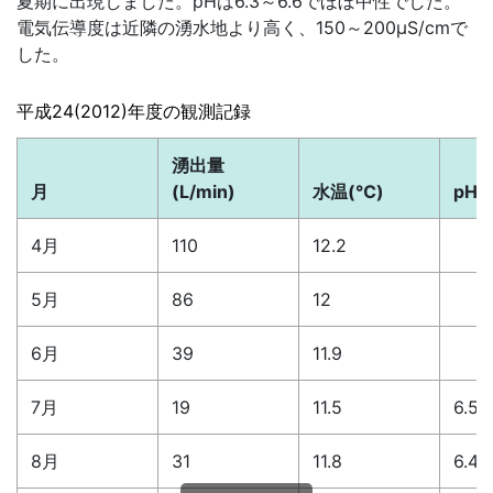
夏期に出現しました。pHは6.3～6.6でほぼ中性でした。
電気伝導度は近隣の湧水地より高く、150～200μS/cmで
した。
平成24(2012)年度の観測記録
湧出量
月
(L/min)
水温(℃)
pH
4月
110
12.2
5月
86
12
6月
39
11.9
7月
19
11.5
6.5
8月
31
11.8
6.4