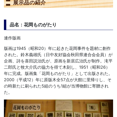
展示品の紹介
品名：花岡ものがたり
連作版画
版画は1945（昭和20）年に起きた花岡事件を題材に創作
された。鈴木義雄氏（日中友好協会秋田県連合会会員）が
企画、詩を喜田説治氏が、原画を新居広治氏が制作。滝平
二郎氏と牧大介氏の協力を得て木刻し、1951（昭和26）
年に完成。版画集「花岡ものがたり」として出版された。
2000（平成12）年に原版木全57点が大館に里帰りし、そ
の時新たに刷られた5組のうち1組が当博物館に寄贈され
た。