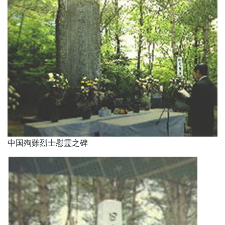
中国殉難烈士慰霊之碑