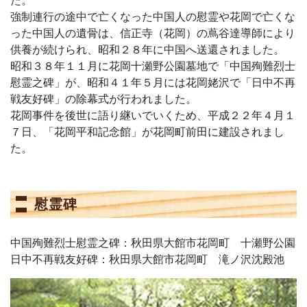
た。
強制連行の途中で亡くなった中国人の慰霊や花岡で亡くな
った中国人の遺骨は、信正寺（花岡）の蔦谷達導師により
供養が続けられ、昭和２８年に中国へ送還されました。
昭和３８年１１月に花岡十瀬野公園墓地で「中国殉難烈士
慰霊之碑」が、昭和４１年５月には花岡姥沢で「日中不再
戦友好碑」の除幕式が行われました。
花岡事件を後世に語り継いでいくため、平成２２年４月１
７日、「花岡平和記念館」が花岡町前田に建設されまし
た。
慰霊碑
中国殉難烈士慰霊之碑：秋田県大館市花岡町 十瀬野公園
日中不再戦友好碑：秋田県大館市花岡町 滝ノ沢沈殿池