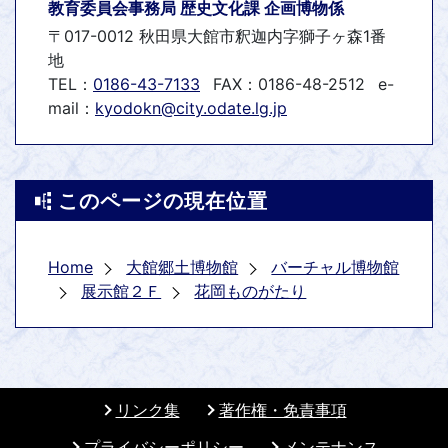
教育委員会事務局 歴史文化課 企画博物係
〒017-0012 秋田県大館市釈迦内字獅子ヶ森1番
地
TEL：
0186-43-7133
FAX：0186-48-2512
e-
mail：
kyodokn@city.odate.lg.jp
このページの現在位置
Home
大館郷土博物館
バーチャル博物館
展示館２Ｆ
花岡ものがたり
リンク集
著作権・免責事項
プライバシーポリシー
メンテナンス