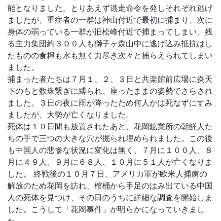
能となりました。とりあえず逃走命令を発しそれぞれ逃げ
ましたが、重症者の一群は神山付近で最初に捕まり、次に
身体の弱っている一群が旧松峰付近で捕まってしまい、残
る主力集団約３００人も獅子ヶ森山中に逃げ込み抵抗はし
たものの食糧も水も無く力尽き次々と捕らえられてしまい
ました。
捕まった者たちは７月１、２、３日と共楽館前広場に炎天
下のもと数珠繋ぎに縛られ、座ったままの姿勢でさらされ
ました。３日の夜に雨が降ったため何人かは死なずにすみ
ましたが、大勢が亡くなりました。
死体は１０日間も放置されたあと、花岡鉱業所の朝鮮人た
ちの手で三つの大きな穴が掘られ埋められました。この後
も中国人の悲惨な状況に変化は無く、７月に１００人、８
月に４９人、９月に６８人、１０月に５１人が亡くなりま
した。 終戦後の１０月７日、アメリカ軍が欧米人捕虜の
解放のため花岡を訪れ、棺桶から手足のはみ出ている中国
人の死体を見つけ、その日のうちに詳細な調査を開始しま
した。こうして「花岡事件」が明らかになっていきまし