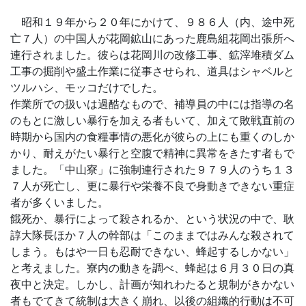
昭和１９年から２０年にかけて、９８６人（内、途中死
亡７人）の中国人が花岡鉱山にあった鹿島組花岡出張所へ
連行されました。彼らは花岡川の改修工事、鉱滓堆積ダム
工事の掘削や盛土作業に従事させられ、道具はシャベルと
ツルハシ、モッコだけでした。
作業所での扱いは過酷なもので、補導員の中には指導の名
のもとに激しい暴行を加える者もいて、加えて敗戦直前の
時期から国内の食糧事情の悪化が彼らの上にも重くのしか
かり、耐えがたい暴行と空腹で精神に異常をきたす者もで
ました。「中山寮」に強制連行された９７９人のうち１３
７人が死亡し、更に暴行や栄養不良で身動きできない重症
者が多くいました。
餓死か、暴行によって殺されるか、という状況の中で、耿
諄大隊長ほか７人の幹部は「このままではみんな殺されて
しまう。もはや一日も忍耐できない、蜂起するしかない」
と考えました。寮内の動きを調べ、蜂起は６月３０日の真
夜中と決定。しかし、計画が知れわたると規制がきかない
者もでてきて統制は大きく崩れ、以後の組織的行動は不可