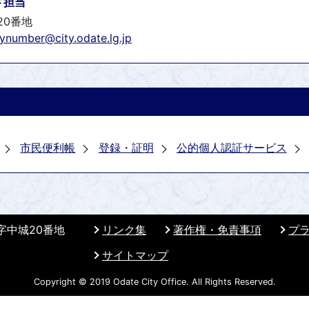
ド担当
20番地
ynumber@city.odate.lg.jp
市民便利帳
登録・証明
公的個人認証サービス
 字中城20番地
リンク集
著作権・免責事項
プ
サイトマップ
Copyright © 2019 Odate City Office. All Rights Reserved.