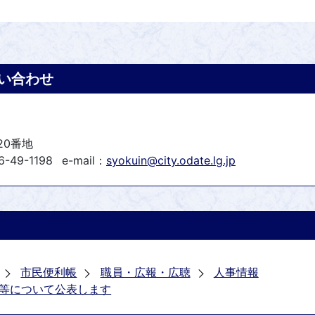
い合わせ
20番地
-49-1198
e-mail：
syokuin@city.odate.lg.jp
市民便利帳
職員・広報・広聴
人事情報
等について公表します