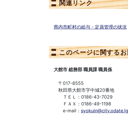
関連リンク
県内市町村の給与・定員管理の状況
このページに関するお
大館市 総務部 職員課 職員係
〒017-8555
秋田県大館市字中城20番地
ＴＥＬ：0186-43-7029
ＦＡＸ：0186-49-1198
e-mail：
syokuin@city.odate.lg