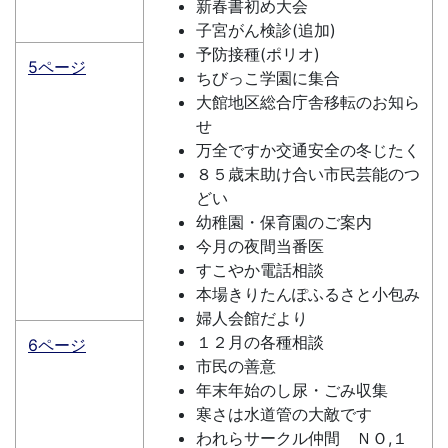
新春書初め大会
子宮がん検診(追加)
予防接種(ポリオ)
5ページ
ちびっこ学園に集合
大館地区総合庁舎移転のお知ら
せ
万全ですか交通安全の冬じたく
８５歳末助け合い市民芸能のつ
どい
幼稚園・保育園のご案内
今月の夜間当番医
すこやか電話相談
本場きりたんぽふるさと小包み
婦人会館だより
１２月の各種相談
6ページ
市民の善意
年末年始のし尿・ごみ収集
寒さは水道管の大敵です
われらサークル仲間 ＮＯ,１