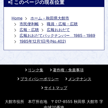
このページの現在位置
Home
ホーム - 秋田県大館市
市民便利帳
職員・広報・広聴
広報・広聴
広報おおだて
広報おおだてバックナンバー 1985－1989
1985年12月1日号(No.402)
リンク集
著作権・免責事項
プライバシーポリシー
メンテナンス
サイトマップ
大館市役所 本庁所在地 〒017-8555 秋田県 大館市 字
中城20番地