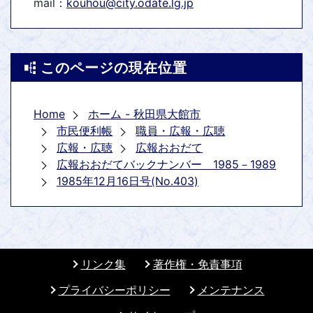
mail：
kouhou@city.odate.lg.jp
このページの現在位置
Home
ホーム - 秋田県大館市
市民便利帳
職員・広報・広聴
広報・広聴
広報おおだて
広報おおだてバックナンバー 1985－1989
1985年12月16日号(No.403)
リンク集
著作権・免責事項
プライバシーポリシー
メンテナンス