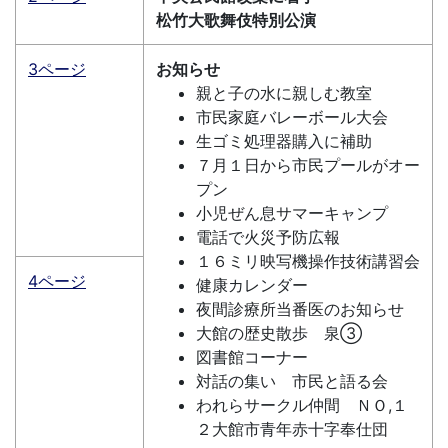
松竹大歌舞伎特別公演
3ページ
お知らせ
親と子の水に親しむ教室
市民家庭バレーボール大会
生ゴミ処理器購入に補助
７月１日から市民プールがオー
プン
小児ぜん息サマーキャンプ
電話で火災予防広報
１６ミリ映写機操作技術講習会
4ページ
健康カレンダー
夜間診療所当番医のお知らせ
大館の歴史散歩 泉③
図書館コーナー
対話の集い 市民と語る会
われらサークル仲間 ＮＯ,１
２大館市青年赤十字奉仕団