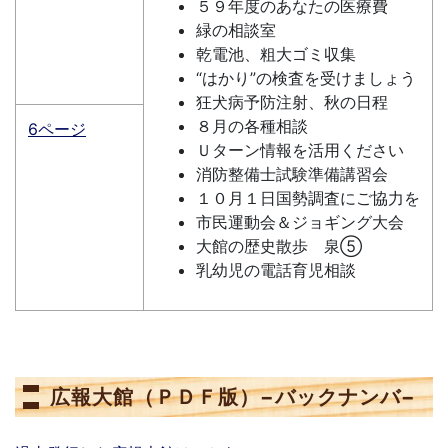
５９年度のあなたの医療費
緑の相談室
乾電池、粗大ゴミ収集
“はかり”の検査を受けましょう
狂犬病予防注射、秋の日程
８月の各種相談
6ページ
Ｕターン情報を活用ください
消防整備士試験準備講習会
１０月１日国勢調査にご協力を
市民運動会＆ジョギング大会
大館の歴史散歩 泉⑤
乳幼児の電話育児相談
広報大館（ＰＤＦ版）−バックナンバ−