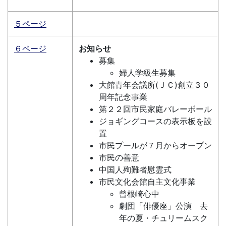
５ページ
６ページ
お知らせ
募集
婦人学級生募集
大館青年会議所(ＪＣ)創立３０
周年記念事業
第２２回市民家庭バレーボール
ジョギングコースの表示板を設
置
市民プールが７月からオープン
市民の善意
中国人殉難者慰霊式
市民文化会館自主文化事業
曾根崎心中
劇団「俳優座」公演 去
年の夏・チュリームスク