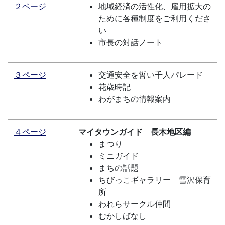
２ページ
地域経済の活性化、雇用拡大の
ために各種制度をご利用くださ
い
市長の対話ノート
３ページ
交通安全を誓い千人パレード
花歳時記
わがまちの情報案内
４ページ
マイタウンガイド 長木地区編
まつり
ミニガイド
まちの話題
ちびっこギャラリー 雪沢保育
所
われらサークル仲間
むかしばなし