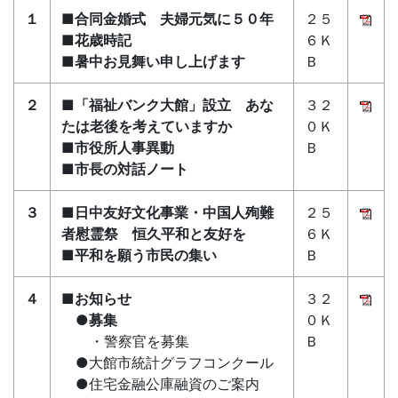
１
■合同金婚式 夫婦元気に５０年
２５
■花歳時記
６Ｋ
■
暑中お見舞い申し上げます
Ｂ
２
■「福祉バンク大館」設立 あな
３２
たは老後を考えていますか
０Ｋ
■市役所人事異動
Ｂ
■市長の対話ノート
３
■日中友好文化事業・中国人殉難
２５
者慰霊祭 恒久平和と友好を
６Ｋ
■平和を願う市民の集い
Ｂ
４
■お知らせ
３２
●募集
０Ｋ
・警察官を募集
Ｂ
●大館市統計グラフコンクール
●住宅金融公庫融資のご案内