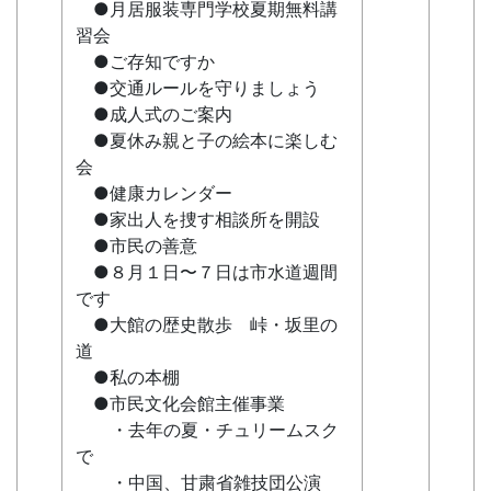
●月居服装専門学校夏期無料講
習会
●ご存知ですか
●交通ルールを守りましょう
●成人式のご案内
●夏休み親と子の絵本に楽しむ
会
●健康カレンダー
●家出人を捜す相談所を開設
●市民の善意
●８月１日〜７日は市水道週間
です
●大館の歴史散歩 峠・坂里の
道
●私の本棚
●市民文化会館主催事業
・去年の夏・チュリームスク
で
・中国、甘粛省雑技団公演