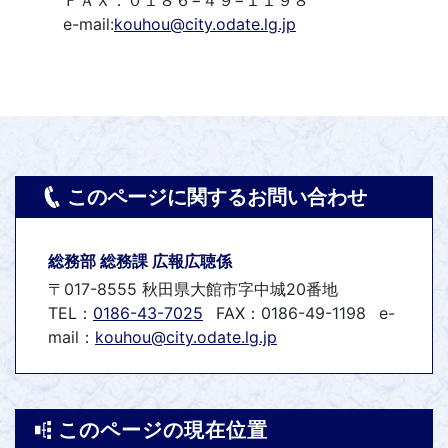
ＦＡＸ：０１８６−４９−１１９８
e-mail:
kouhou@city.odate.lg.jp
このページに関するお問い合わせ
総務部 総務課 広報広聴係
〒017-8555 秋田県大館市字中城20番地
TEL：
0186-43-7025
FAX：0186-49-1198
e-
mail：
kouhou@city.odate.lg.jp
このページの現在位置