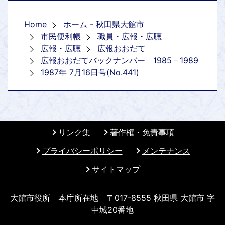
Home
ホーム - 秋田県大館市
市民便利帳
職員・広報・広聴
広報・広聴
広報おおだて
広報おおだてバックナンバー 1985－1989
1987年 7月16日号(No.441)
リンク集
著作権・免責事項
プライバシーポリシー
メンテナンス
サイトマップ
大館市役所 本庁所在地 〒017-8555 秋田県 大館市 字
中城20番地