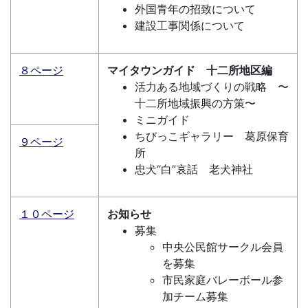
外国青年の招致について
建設工事関係について
８ページ
マイタウンガイド 十二所地区編
活力ある地域づくりの戦略 〜
十二所地域振興の方策〜
ミニガイド
ちびっこギャラリー 葛原保育
９ページ
所
忠犬“白”哀話 老犬神社
１０ページ
お知らせ
募集
中央公民館サークル会員
を募集
市民家庭バレーボール参
加チーム募集