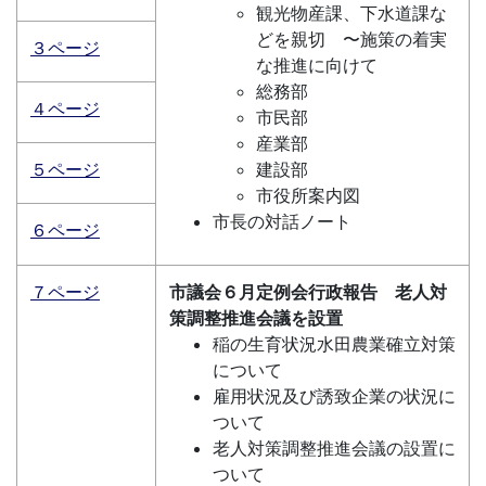
観光物産課、下水道課な
どを親切 〜施策の着実
３ページ
な推進に向けて
総務部
４ページ
市民部
産業部
５ページ
建設部
市役所案内図
市長の対話ノート
６ページ
７ページ
市議会６月定例会行政報告 老人対
策調整推進会議を設置
稲の生育状況水田農業確立対策
について
雇用状況及び誘致企業の状況に
ついて
老人対策調整推進会議の設置に
ついて