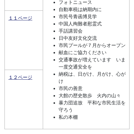
フォトニュース
自動車税は納期内に
市民号青函博見学
１１ページ
中国人殉難者慰霊式
手話講習会
日中友好文化交流
市民プールが７月からオープン
献血にご協力ください
交通事故が増えています いま
一度交通安全を
納税は、日がけ、月がけ、心が
１２ページ
け
市民の善意
大館の歴史散歩 火内の山々
暴力団追放 平和な市民生活を
守ろう
私の本棚