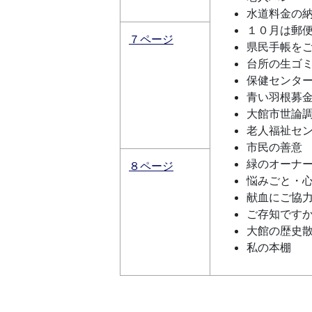
水道料金の
１０月は郵
７ページ
県民手帳を
台所の生ゴ
保健センタ
青い羽根募
大館市世論
老人福祉セ
市民の善意
緑のオーナ
８ページ
悩みごと・
献血にご協
ご存知です
大館の歴史
私の本棚