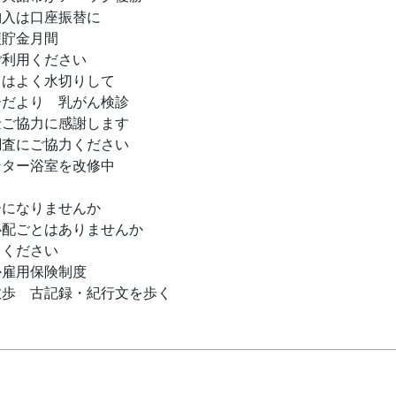
納入は口座振替に
便貯金月間
ご利用ください
ミはよく水切りして
ーだより 乳がん検診
金ご協力に感謝します
調査にご協力ください
ンター浴室を改修中
ーになりませんか
心配ごとはありませんか
力ください
か雇用保険制度
散歩 古記録・紀行文を歩く