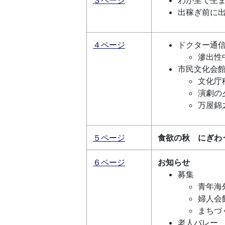
出稼ぎ前に
４ページ
ドクター通
滲出性
市民文化会
文化庁
演劇の
万屋錦
５ページ
食欲の秋 にぎわ
６ページ
お知らせ
募集
青年海
婦人会
まちづ
老人バレー