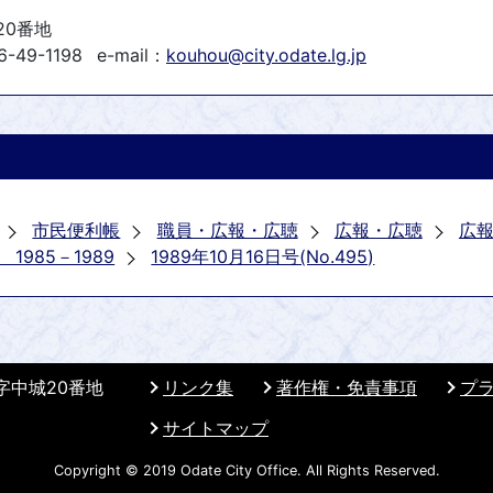
20番地
-49-1198
e-mail：
kouhou@city.odate.lg.jp
市民便利帳
職員・広報・広聴
広報・広聴
広
985－1989
1989年10月16日号(No.495)
 字中城20番地
リンク集
著作権・免責事項
プ
サイトマップ
Copyright © 2019 Odate City Office. All Rights Reserved.