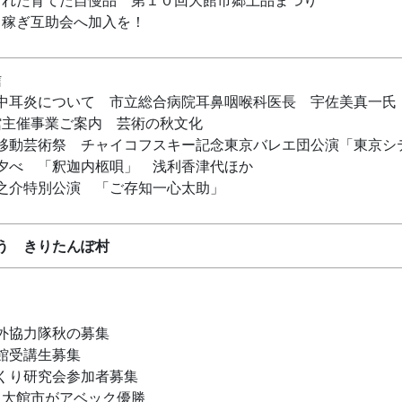
出稼ぎ互助会へ加入を！
信
中耳炎について 市立総合病院耳鼻咽喉科医長 宇佐美真一氏
館主催事業ご案内 芸術の秋文化
移動芸術祭 チャイコフスキー記念東京バレエ団公演「東京シ
夕べ 「釈迦内柩唄」 浅利香津代ほか
之介特別公演 「ご存知一心太助」
う きりたんぽ村
外協力隊秋の募集
館受講生募集
くり研究会参加者募集
 大館市がアベック優勝