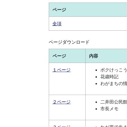
ページ
全項
ページダウンロード
ページ
内容
１ページ
ボクけっこ
花歳時記
わがまちの
２ページ
二井田公民
市長メモ
３ページ
わが里で生