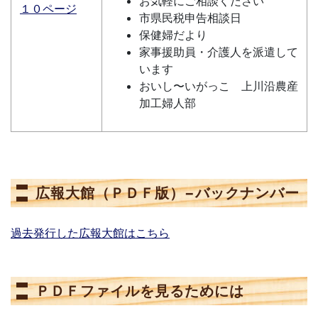
お気軽にご相談ください
１０ページ
市県民税申告相談日
保健婦だより
家事援助員・介護人を派遣して
います
おいし〜いがっこ 上川沿農産
加工婦人部
広報大館（ＰＤＦ版）−バックナンバー
過去発行した広報大館はこちら
ＰＤＦファイルを見るためには