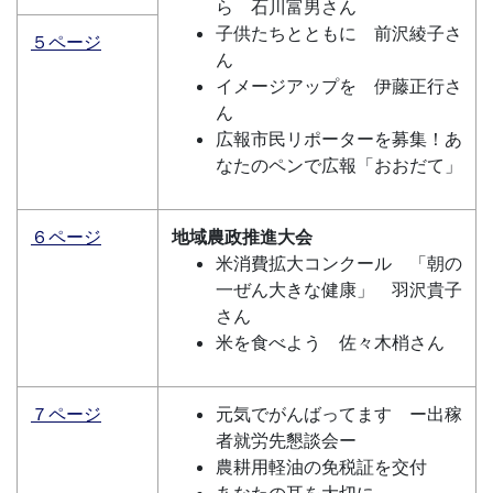
ら 石川富男さん
子供たちとともに 前沢綾子さ
５ページ
ん
イメージアップを 伊藤正行さ
ん
広報市民リポーターを募集！あ
なたのペンで広報「おおだて」
６ページ
地域農政推進大会
米消費拡大コンクール 「朝の
一ぜん大きな健康」 羽沢貴子
さん
米を食べよう 佐々木梢さん
７ページ
元気でがんばってます ー出稼
者就労先懇談会ー
農耕用軽油の免税証を交付