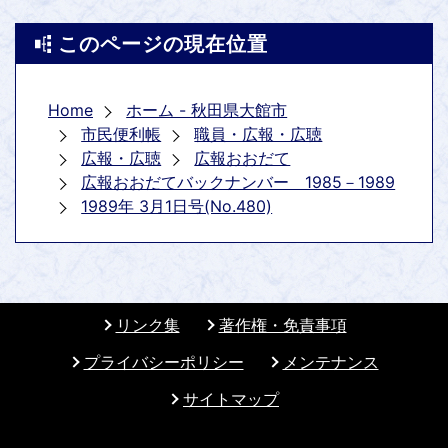
このページの現在位置
Home
ホーム - 秋田県大館市
市民便利帳
職員・広報・広聴
広報・広聴
広報おおだて
広報おおだてバックナンバー 1985－1989
1989年 3月1日号(No.480)
リンク集
著作権・免責事項
プライバシーポリシー
メンテナンス
サイトマップ