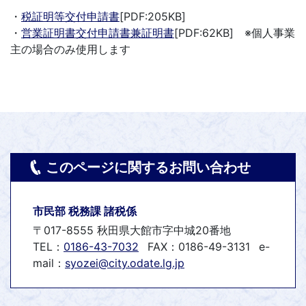
・
税証明等交付申請書
[PDF:205KB]
・
営業証明書交付申請書兼証明書
[PDF:62KB] ※個人事業
主の場合のみ使用します
このページに関するお問い合わせ
市民部 税務課 諸税係
〒017-8555 秋田県大館市字中城20番地
TEL：
0186-43-7032
FAX：0186-49-3131
e-
mail：
syozei@city.odate.lg.jp