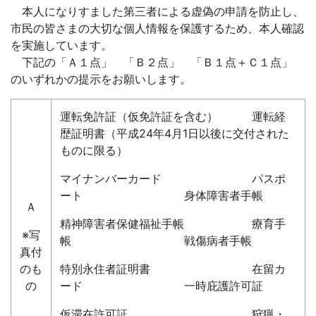
本人になりすました第三者による虚偽の申請を防止し、
市民の皆さまの大切な個人情報を保護するため、本人確認
を実施しています。
下記の「Ａ１点」 「Ｂ２点」 「Ｂ１点＋Ｃ１点」
のいずれかの提示をお願いします。
運転免許証（仮免許証を含む） 運転経
歴証明書（平成24年4月1日以後に交付された
ものに限る）
マイナンバーカード パスポ
ート 身体障害者手帳
Ａ
精神障害者保健福祉手帳 療育手
※写
帳 戦傷病者手帳
真付
のも
特別永住者証明書 在留カ
の
ード 一時庇護許可証
仮滞在許可証 狩猟・