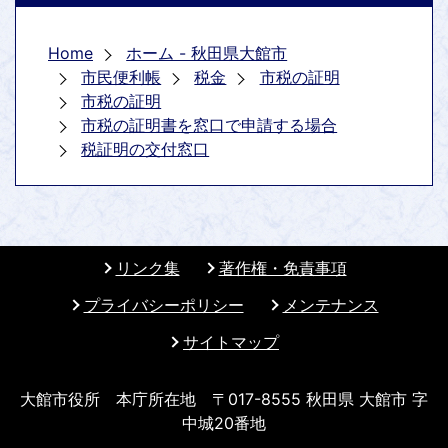
Home
ホーム - 秋田県大館市
市民便利帳
税金
市税の証明
市税の証明
市税の証明書を窓口で申請する場合
税証明の交付窓口
リンク集
著作権・免責事項
プライバシーポリシー
メンテナンス
サイトマップ
大館市役所 本庁所在地 〒017-8555 秋田県 大館市 字
中城20番地