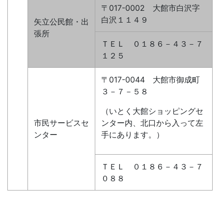
〒017-0002 大館市白沢字
白沢１１４９
矢立公民館・出
張所
ＴＥＬ ０１８６－４３－７
１２５
〒017-0044 大館市御成町
３－７－５８
（いとく大館ショッピングセ
市民サービスセ
ンター内、北口から入って左
ンター
手にあります。）
ＴＥＬ ０１８６－４３－７
０８８