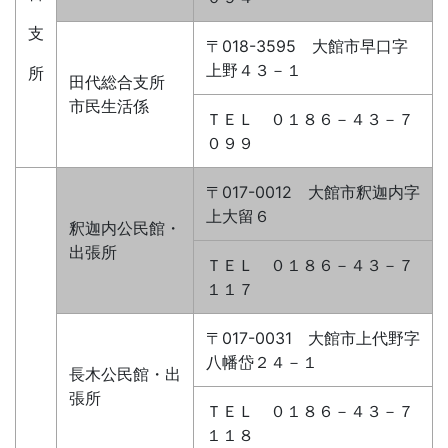
支
〒018-3595 大館市早口字
上野４３－１
所
田代総合支所
市民生活係
ＴＥＬ ０１８６－４３－７
０９９
〒017-0012 大館市釈迦内字
上大留６
釈迦内公民館・
出張所
ＴＥＬ ０１８６－４３－７
１１７
〒017-0031 大館市上代野字
八幡岱２４－１
長木公民館・出
張所
ＴＥＬ ０１８６－４３－７
１１８