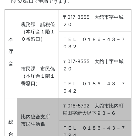
下記の窓口で申請できます。
〒017-8555 大館市字中城
税務課 諸税係
２０
（本庁舎１階１
０番窓口）
本
ＴＥＬ ０１８６－４３－７
０３２
庁
〒017-8555 大館市字中城
舎
市民課 市民係
２０
（本庁舎１階１
番窓口）
ＴＥＬ ０１８６－４３－７
０４２
〒018-5792 大館市比内町
扇田字新大堤下９３－６
比内総合支所
総
市民生活係
ＴＥＬ ０１８６－４３－７
合
０９４