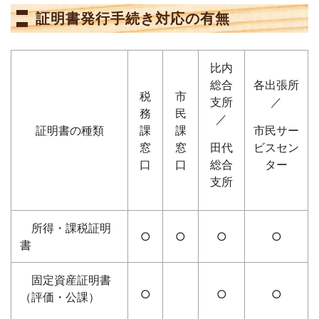
証明書発行手続き対応の有無
比内
総合
各出張所
税
市
支所
／
務
民
／
証明書の種類
課
課
市民サー
窓
窓
田代
ビスセン
口
口
総合
ター
支所
所得・課税証明
○
○
○
○
書
固定資産証明書
○
○
○
（評価・公課）