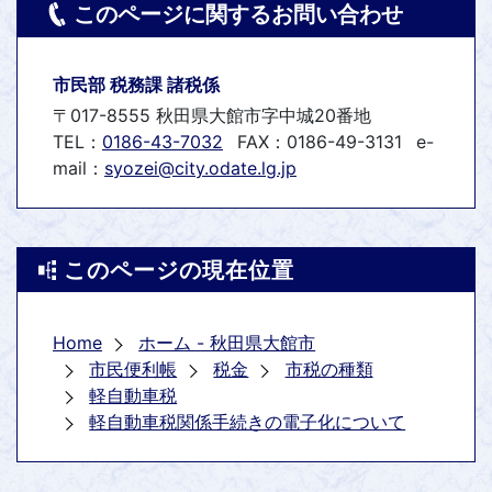
このページに関するお問い合わせ
市民部 税務課 諸税係
〒017-8555 秋田県大館市字中城20番地
TEL：
0186-43-7032
FAX：0186-49-3131
e-
mail：
syozei@city.odate.lg.jp
このページの現在位置
Home
ホーム - 秋田県大館市
市民便利帳
税金
市税の種類
軽自動車税
軽自動車税関係手続きの電子化について