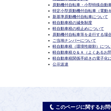
原動機付自転車・小型特殊自動
特定小型原動機付自転車（電動
新基準原動機付自転車について
軽自動車税の減免制度
軽自動車税の税止めについて
原動機付自転車等を走行する場
ご当地ナンバーについて
軽自動車税（環境性能割）につ
軽自動車税Ｑ＆Ａ（よくあるお
軽自動車税関係手続きの電子化
公示送達
このページに関するお問