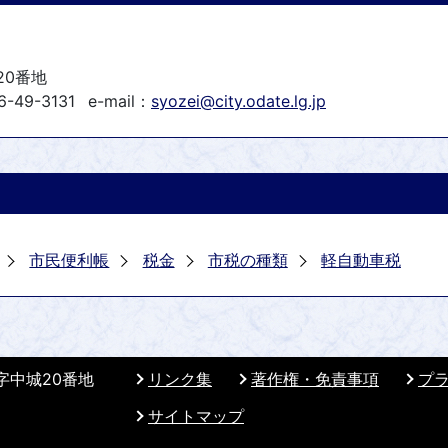
20番地
-49-3131
e-mail：
syozei@city.odate.lg.jp
市民便利帳
税金
市税の種類
軽自動車税
 字中城20番地
リンク集
著作権・免責事項
プ
サイトマップ