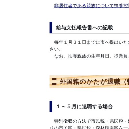
非居住者である親族について扶養控
給与支払報告書への記載
毎年１月３１日までに市へ提出いた
さい。
なお、扶養親族の生年月日、従業員
外国籍のかたが退職（
１～５月に退職する場合
特別徴収の方法で市民税・県民税・
りの市民税・県民税・森林環境税を一