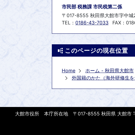
市民部 税務課 市民税第二係
〒017-8555 秋田県大館市字中城
TEL：
0186-43-7033
FAX：0186
このページの現在位置
Home
ホーム - 秋田県大館市
外国籍のかた（海外研修生を
大館市役所 本庁所在地 〒017-8555 秋田県 大館市