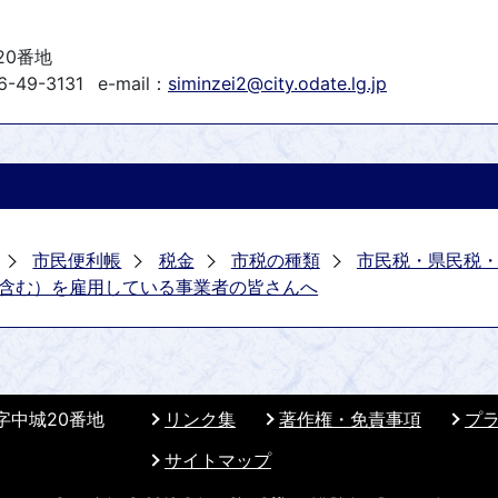
20番地
-49-3131
e-mail：
siminzei2@city.odate.lg.jp
市民便利帳
税金
市税の種類
市民税・県民税
含む）を雇用している事業者の皆さんへ
 字中城20番地
リンク集
著作権・免責事項
プ
サイトマップ