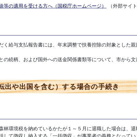
除等の適用を受ける方へ（国税庁ホームページ）
（外部サイ
だく給与支払報告書には、年末調整で扶養控除の対象とした親
との続柄、および国外への送金関係書類等について、市から文
転出や出国を含む）する場合の手続き
森林環境税を納めているかたが１～５月に退職した場合は、退
括して徴収し納入する「一括徴収」が事業者の義務となってい