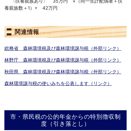
〈扶養親族あり〉 35万円 ×（同一生計配偶者＋扶
養親族数＋1）+ 42万円
関連情報
総務省 森林環境税及び森林環境譲与税（外部リンク）
林野庁 森林環境税及び森林環境譲与税（外部リンク）
秋田県 森林環境税及び森林環境譲与税（外部リンク）
森林環境譲与税の使いみちを公表します（リンク）
市・県民税の公的年金からの特別徴収制
度（引き落とし）