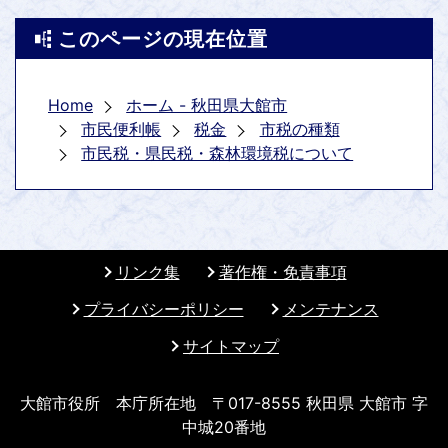
このページの現在位置
Home
ホーム - 秋田県大館市
市民便利帳
税金
市税の種類
市民税・県民税・森林環境税について
リンク集
著作権・免責事項
プライバシーポリシー
メンテナンス
サイトマップ
大館市役所 本庁所在地 〒017-8555 秋田県 大館市 字
中城20番地