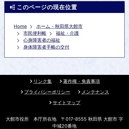
このページの現在位置
Home
ホーム - 秋田県大館市
市民便利帳
福祉・介護
心身障害者の福祉
身体障害者手帳の交付
リンク集
著作権・免責事項
プライバシーポリシー
メンテナンス
サイトマップ
大館市役所 本庁所在地 〒017-8555 秋田県 大館市 字
中城20番地