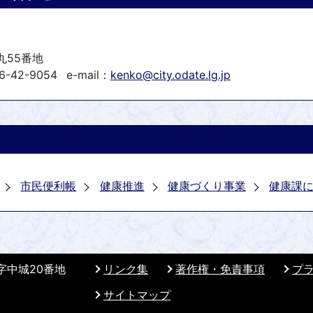
丸55番地
6-42-9054
e-mail：
kenko@city.odate.lg.jp
市民便利帳
健康推進
健康づくり事業
健康課
 字中城20番地
リンク集
著作権・免責事項
プ
サイトマップ