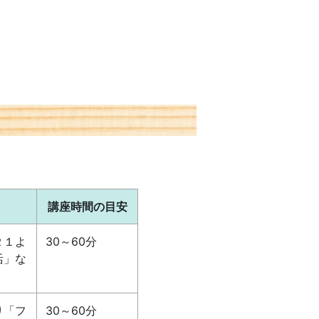
講座時間の目安
２１よ
30～60分
活」な
り「フ
30～60分