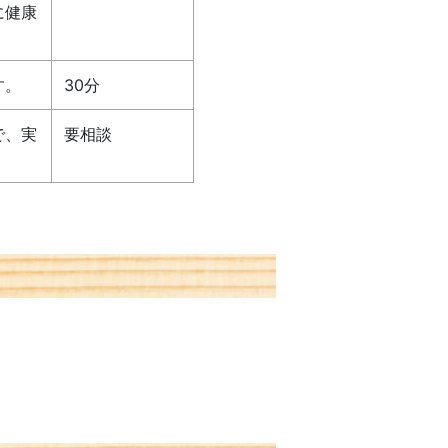
に健康
す。
30分
で、実
要相談