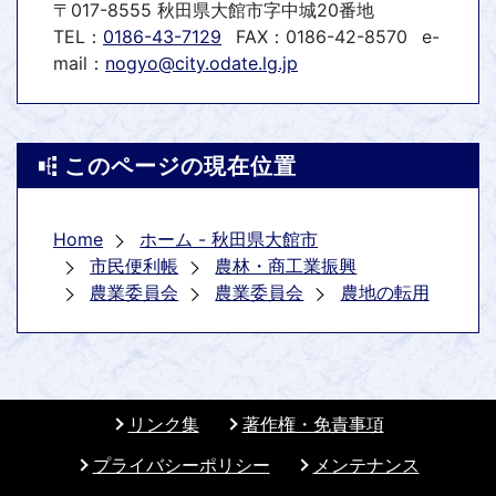
〒017-8555 秋田県大館市字中城20番地
TEL：
0186-43-7129
FAX：0186-42-8570
e-
mail：
nogyo@city.odate.lg.jp
このページの現在位置
Home
ホーム - 秋田県大館市
市民便利帳
農林・商工業振興
農業委員会
農業委員会
農地の転用
リンク集
著作権・免責事項
プライバシーポリシー
メンテナンス