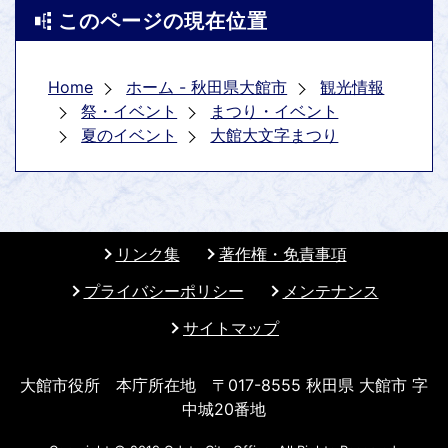
このページの現在位置
Home
ホーム - 秋田県大館市
観光情報
祭・イベント
まつり・イベント
夏のイベント
大館大文字まつり
リンク集
著作権・免責事項
プライバシーポリシー
メンテナンス
サイトマップ
大館市役所 本庁所在地 〒017-8555 秋田県 大館市 字
中城20番地