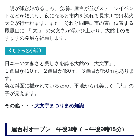
陽が傾き始めるころ、会場に屋台が並びステージイベン
トなどが始まり、夜になると市内を流れる長木川では花火
大会が行われます。また、それと同時に市の東に位置する
鳳凰山に 『 大 』 の火文字が浮かび上がり、大館市のま
すますの発展を祈願します。
《 ちょっと小話 》
日本一の大きさと美しさを誇る大館の「大文字」。
１画目が120ｍ、２画目が180ｍ、３画目が150ｍもありま
す。
急な斜面に描かれているため、平地からは美しく「大」の
字が見えます。
その他・・・
大文字まつりまめ知識
屋台村オープン 午後3時（ ～午後9時15分）