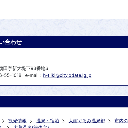
い合わせ
町扇田字新大堤下93番地6
-55-1018
e-mail：
h-tiiki@city.odate.lg.jp
観光情報
温泉・宿泊
大館ぐるみ温泉郷
市内
）
大葛温泉(簡体字）