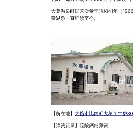
大葛温泉町民营澡堂于昭和41年（196
费温泉一直延续至今。
【所在地
】
大馆市比内町大葛字牛岱30
【彈簧質量】硫酸鈣鈉彈簧