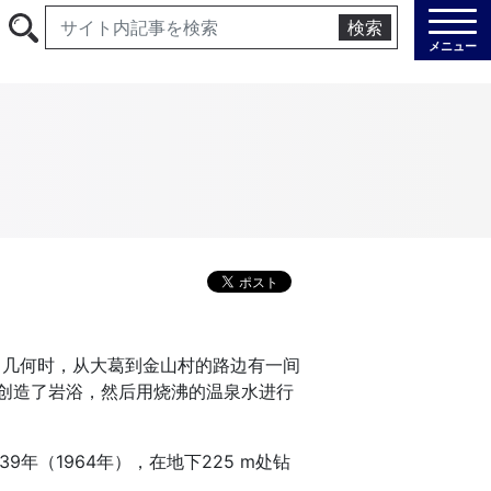
検索
メニュー
曾几何时，从大葛到金山村的路边有一间
创造了岩浴，然后用烧沸的温泉水进行
9年（1964年），在地下225 m处钻