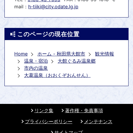
mail：
h-tiiki@city.odate.lg.jp
このページの現在位置
Home
ホーム - 秋田県大館市
観光情報
温泉・宿泊
大館ぐるみ温泉郷
市内の温泉
大葛温泉（おおくぞおんせん）
リンク集
著作権・免責事項
プライバシーポリシー
メンテナンス
サイトマップ