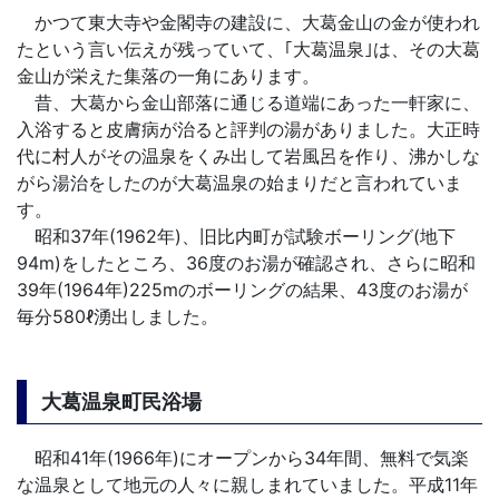
かつて東大寺や金閣寺の建設に、大葛金山の金が使われ
たという言い伝えが残っていて、｢大葛温泉｣は、その大葛
金山が栄えた集落の一角にあります。
昔、大葛から金山部落に通じる道端にあった一軒家に、
入浴すると皮膚病が治ると評判の湯がありました。大正時
代に村人がその温泉をくみ出して岩風呂を作り、沸かしな
がら湯治をしたのが大葛温泉の始まりだと言われていま
す。
昭和37年(1962年)、旧比内町が試験ボーリング(地下
94m)をしたところ、36度のお湯が確認され、さらに昭和
39年(1964年)225mのボーリングの結果、43度のお湯が
毎分580ℓ湧出しました。
大葛温泉町民浴場
昭和41年(1966年)にオープンから34年間、無料で気楽
な温泉として地元の人々に親しまれていました。平成11年