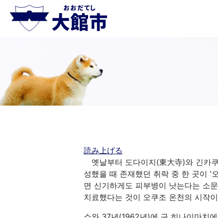
読み上げる
옛날부터 도다이지(東大寺)와 긴카쿠지
성했을 때 존재했던 취락 중 한 곳이 
면 신기하게도 피부병이 낫는다는 소문
치료했다는 것이 오쿠조 온천의 시작이
쇼와 37년(1962년)에 구 히나이마치에