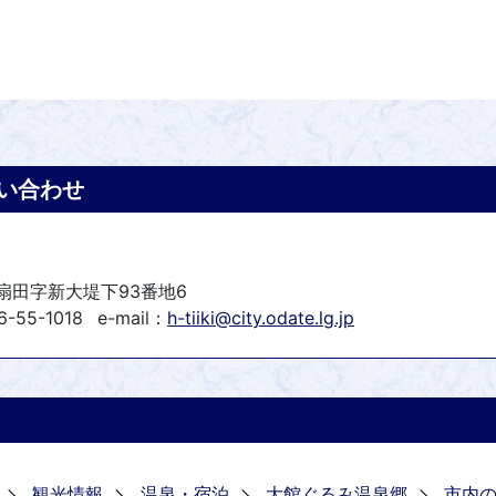
い合わせ
町扇田字新大堤下93番地6
-55-1018
e-mail：
h-tiiki@city.odate.lg.jp
観光情報
温泉・宿泊
大館ぐるみ温泉郷
市内