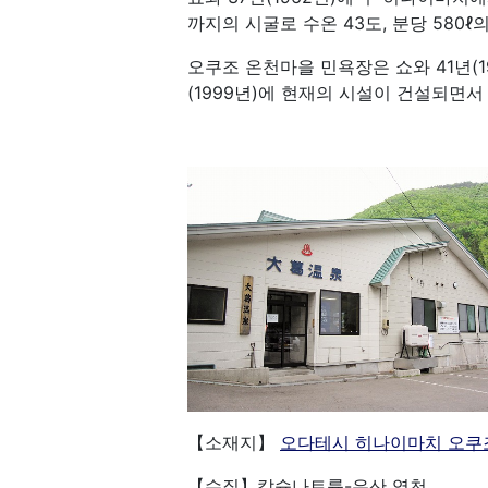
까지의 시굴로 수온 43도, 분당 580ℓ
오쿠조 온천마을 민욕장은 쇼와 41년(
(1999년)에 현재의 시설이 건설되면
【소재지
】
오다테시 히나이마치 오쿠
【수질】칼슘나트륨-유산 염천