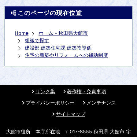
このページの現在位置
Home
ホーム - 秋田県大館市
組織で探す
建設部 建築住宅課 建築指導係
住宅の新築やリフォームへの補助制度
リンク集
著作権・免責事項
プライバシーポリシー
メンテナンス
サイトマップ
大館市役所 本庁所在地 〒017-8555 秋田県 大館市 字