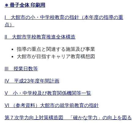
※ 冊子全体 印刷用
Ⅰ 大館市の小・中学校教育の指針（本年度の指導の重
点）
Ⅱ 大館市学校教育推進全体構造
指導の重点と関連する施策及び事業
大館市が目指すキャリア教育構想図
Ⅲ 授業日数等
Ⅳ 平成23年度年間計画
Ⅴ 小・中学校及び教育関係機関等一覧
Ⅵ （参考資料）大館市の就学前教育の指針
第７次学力向上対策構造図 「確かな学力」の向上を図る