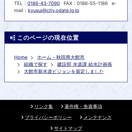
TEL：
0186-43-7090
FAX：0186-55-1186
e-
mail：
kyusui@city.odate.lg.jp
このページの現在位置
Home
ホーム - 秋田県大館市
組織で探す
建設部 水道課 給水計画係
大館市新水道ビジョンを策定しました
リンク集
著作権・免責事項
プライバシーポリシー
メンテナンス
サイトマップ