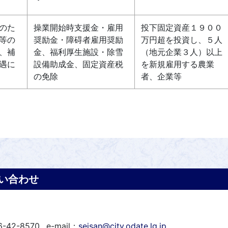
のた
操業開始時支援金・雇用
投下固定資産１９００
等の
奨励金・障碍者雇用奨励
万円超を投資し、５人
、補
金、福利厚生施設・除雪
（地元企業３人）以上
遇に
設備助成金、固定資産税
を新規雇用する農業
の免除
者、企業等
い合わせ
6-42-8570
e-mail：
seisan@city.odate.lg.jp