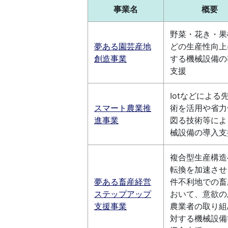
事業名
概要
野菜・花き・果
夢ある園芸産地
どの生産性向上
創造事業
する機械設備の
支援
Iotなどによる
スマート農業推
術を活用や省力
進事業
図る技術等によ
械設備の導入支
複合型生産構造
転換を加速させ
夢ある畜産経営
件不利地での畜
ステップアップ
おいて、意欲の
支援事業
農業者の取り組
対する機械設備