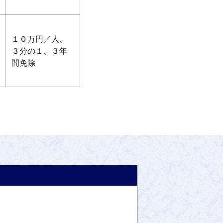
１０万円／人、
３分の１、３年
間免除