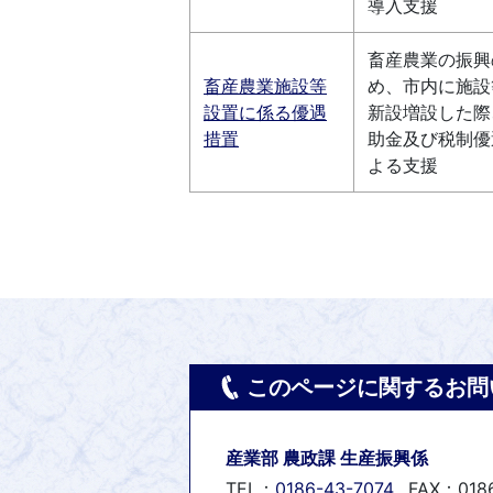
導入支援
畜産農業の振興
畜産農業施設等
め、市内に施設
設置に係る優遇
新設増設した際
措置
助金及び税制優
よる支援
このページに関するお問
産業部 農政課 生産振興係
TEL：
0186-43-7074
FAX：018