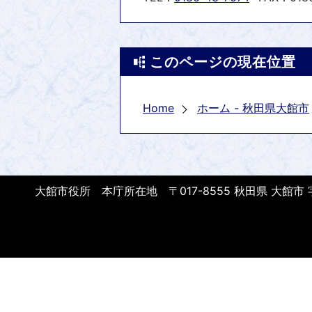
このページの現在位置
Home
ホーム - 秋田県大館市
大館市役所 本庁所在地 〒017-8555 秋田県 大館市