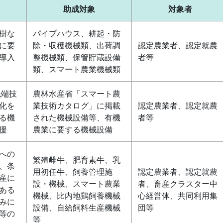
助成対象
対象者
樹な
パイプハウス、耕起・防
に要
除・収穫機械類、出荷調
認定農業者、認定就農
導入
整機械類、保管貯蔵設備
者等
類、スマート農業機械類
先端技
農林水産省「スマート農
化を
業技術カタログ」に掲載
認定農業者、認定就農
る機
された機械設備等、有機
者等
援
農業に要する機械設備
への
繁殖雌牛、肥育素牛、乳
、条
用初任牛、飼養管理施
認定農業者、認定就農
産に
設・機械、スマート農業
者、畜産クラスター中
ある
機械、比内地鶏飼養機械
心経営体、共同利用集
みに
設備、自給飼料生産機械
団等
等の
等