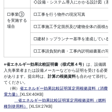
◇設備・システム導入にかかる設計図（系
□事業③
□工事を行う物件の現況写真
を実施する
場合
□工事施工予定箇所及び建物全体の面積が
□建材トップランナー基準を達成している
□工事請負契約書・工事内訳明細書案の写
※
省エネルギー効果比較証明書（様式第４号）
は、設備購
入先事業者または設備メーカーなどから証明を受ける必要
があります。提出時は、
計算の根拠資料
も合わせて添付し
てください。
（例）
省エネルギー効果比較証明算定用根拠資料（消費
電力量）
[XLSX:40KB]
省エネルギー効果比較証明算定用根拠資料（燃料
種別使用料）
[XLSX:27KB]