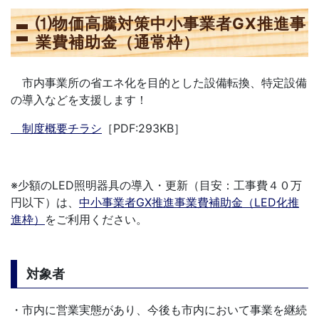
⑴物価高騰対策中小事業者GX推進事
業費補助金（通常枠）
市内事業所の省エネ化を目的とした設備転換、特定設備
の導入などを支援します！
制度概要チラシ
［PDF:293KB］
※少額のLED照明器具の導入・更新（目安：工事費４０万
円以下）は、
中小事業者GX推進事業費補助金（LED化推
進枠）
をご利用ください。
対象者
・市内に営業実態があり、今後も市内において事業を継続