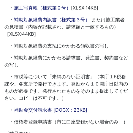
・
施工写真帳（様式第２号）
[XLSX:14KB]
・
補助対象経費内訳書（様式第３号）
または施工業者
の見積書（内容が記載され、請求額と一致するもの）
［XLSX:44KB］
・補助対象経費の支払にかかわる領収書の写し
・補助対象経費にかかわる請求書、発注書、契約書など
の写し
・市税等について「未納のない証明書」（本庁１F税務
課や、各支所で発行できます。発効から１０開庁日以内の
ものが必要です。発行されたものをそのまま提出してくだ
さい。コピーは不可です。）
・
補助金交付請求書 [DOCX：23KB]
・債権者登録申請書（市に口座登録がない場合のみ。）