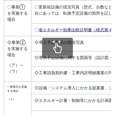
〇事業①
〇更新前設備の現況写真（型式、台数など
を実施する
合にあっては、転換予定設備の箇所を記し
場合
〇
省エネルギー効果比較証明書（様式第４
◇事業②
◇導入予定箇所の現況写真
を実施する
場合
スクロールできます
◇導入予定設備に関する図面等（設計図・
（ア）～
（ウ）
◇工事請負契約書・工事内訳明細書案の写
◇事業②を実施
◇設備・システム導入にかかる提案書、シ
する場合
（エ）
◇エネルギー計量・制御等にかかる計画図