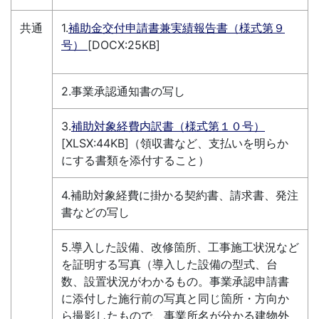
共通
1.
補助金交付申請書兼実績報告書（様式第９
号）
[DOCX:25KB]
2.事業承認通知書の写し
3.
補助対象経費内訳書（様式第１０号）
[XLSX:44KB]（領収書など、支払いを明らか
にする書類を添付すること）
4.補助対象経費に掛かる契約書、請求書、発注
書などの写し
5.導入した設備、改修箇所、工事施工状況など
を証明する写真（導入した設備の型式、台
数、設置状況がわかるもの。事業承認申請書
に添付した施行前の写真と同じ箇所・方向か
ら撮影したもので、事業所名が分かる建物外