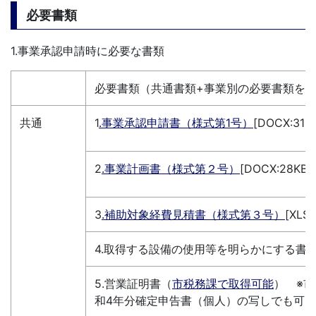
必要書類
1.事業承認申請時に必要な書類
必要書類（共通書類+事業別の必要書類を
共通
1
.
事業承認申請書（様式第1号）
[DOCX:3
2
.
事業計画書（様式第２号）
[DOCX:28KB]
3
.補助対象経費見積書（様式第３号）
[XLSX
4.取得する設備の使用等を明らかにする書
5.営業証明書（
市税務課で取得可能
） ※
和4年分確定申告書（個人）の写しでも可