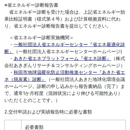
※省エネルギー診断報告書
省エネルギー診断を受けた場合は、上記省エネルギー効
果比較証明書（様式第４号）および計算根拠資料に代わ
り、省エネルギー診断報告書を提出してください。
＜省エネルギー診断実施機関＞
・
一般社団法人省エネルギーセンター『省エネ最適化診
断』
（一般社団法人省エネルギーセンターホームページ)
・
あきた省エネプラットフォーム『省エネ診断』
（株式
会社あきぎんリサーチ＆コンサルティングホームページ）
・
秋田市地球温暖化防止活動推進センター『あきた省エ
ネ（脱炭素）診断』
（一般社団法人あきた地球化環境会議
ホームページ。診断の申し込みから報告書納品（完了）ま
で、通常1か月程度（混雑状況により伸びる可能性あり）
いただくとのことです。）
2.交付申請および実績報告時に必要な書類
必要書類