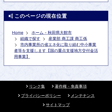
このページの現在位置
Home
ホーム - 秋田県大館市
組織で探す
産業部 商工課 商工係
市内事業所の省エネ化に取り組む中小事業
者等を支援します【国の重点支援地方交付金活
用事業】
リンク集
著作権・免責事項
プライバシーポリシー
メンテナンス
サイトマップ