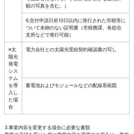
観の写真を含む。）
6.交付申請日前10日以内に発行された市税等に
ついて未納のない証明書（市税務課、各総合
支所などで発行可能）
※太
電力会社との太陽光受給契約確認書の写し
陽光
発電
シス
テム
を導
蓄電池およびモジュールなどの配線系統図
入し
た場
合
3.事業内容を変更する場合に必要な書類