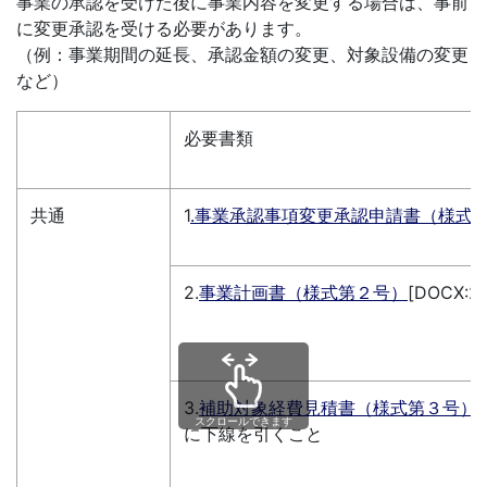
事業の承認を受けた後に事業内容を変更する場合は、事前
に変更承認を受ける必要があります。
（例：事業期間の延長、承認金額の変更、対象設備の変更
など）
必要書類
共通
1
.事業承認事項変更承認申請書（様式
2.
事業計画書（様式第２号）
[DOCX
3.
補助対象経費見積書（様式第３号）
スクロールできます
に下線を引くこと