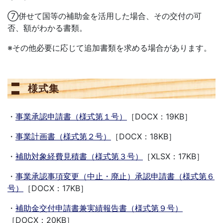
⑦併せて国等の補助金を活用した場合、その交付の可
否、額がわかる書類。
※その他必要に応じて追加書類を求める場合があります。
様式集
・
事業承認申請書（様式第１号）
［DOCX：19KB］
・
事業計画書（様式第２号）
［DOCX：18KB］
・
補助対象経費見積書（様式第３号）
［XLSX：17KB］
・
事業承認事項変更（中止・廃止）承認申請書（様式第６
号）
［DOCX：17KB］
・
補助金交付申請書兼実績報告書（様式第９号）
［DOCX：20KB］