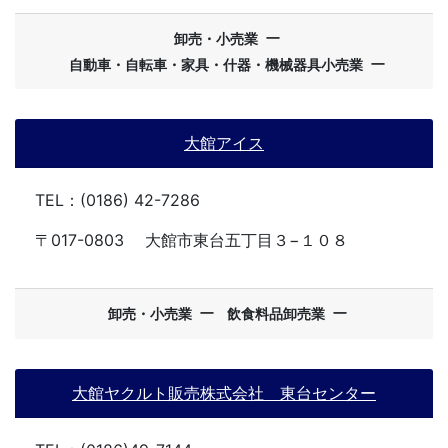
ー
卸売・小売業
ー
自動車・自転車・家具・什器・機械器具小売業
大館アイス
TEL：(0186) 42-7286
〒017-0803
大館市東台五丁目３−１０８
ー
ー
卸売・小売業
飲食料品卸売業
大館ヤクルト販売株式会社 東台センター