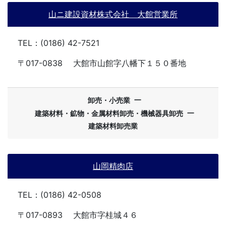
山ニ建設資材株式会社 大館営業所
TEL：(0186) 42-7521
〒017-0838
大館市山館字八幡下１５０番地
ー
卸売・小売業
ー
建築材料・鉱物・金属材料卸売・機械器具卸売
建築材料卸売業
山岡精肉店
TEL：(0186) 42-0508
〒017-0893
大館市字桂城４６