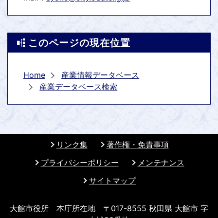
このページの現在位置
Home
産業情報データベース
産業データベース検索
リンク集
著作権・免責事項
プライバシーポリシー
メンテナンス
サイトマップ
大館市役所 本庁所在地 〒017-8555 秋田県 大館市 字