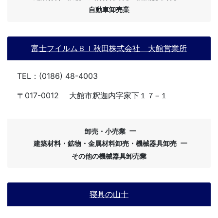
自動車卸売業
富士フイルムＢＩ秋田株式会社 大館営業所
TEL：(0186) 48-4003
〒017-0012
大館市釈迦内字家下１７−１
ー
卸売・小売業
ー
建築材料・鉱物・金属材料卸売・機械器具卸売
その他の機械器具卸売業
寝具の山十