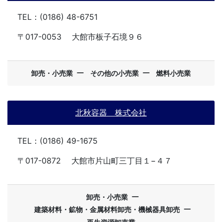
TEL：(0186) 48-6751
〒017-0053
大館市板子石境９６
ー
ー
卸売・小売業
その他の小売業
燃料小売業
北秋容器 株式会社
TEL：(0186) 49-1675
〒017-0872
大館市片山町三丁目１−４７
ー
卸売・小売業
ー
建築材料・鉱物・金属材料卸売・機械器具卸売