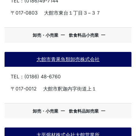
TEL：(0186)49-7144
〒017-0803
大館市東台１丁目３−３７
ー
ー
卸売・小売業
飲食料品小売業
大館市青果魚類卸売株式会社
TEL：(0186) 48-6760
〒017-0012
大館市釈迦内字街道上１
ー
ー
卸売・小売業
飲食料品卸売業
太平熔材株式会社大館営業所