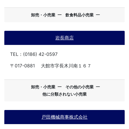
ー
ー
卸売・小売業
飲食料品小売業
岩長商店
TEL：(0186) 42-0597
〒017-0881
大館市字長木川南１６７
ー
ー
卸売・小売業
その他の小売業
他に分類されない小売業
戸田機械商事株式会社