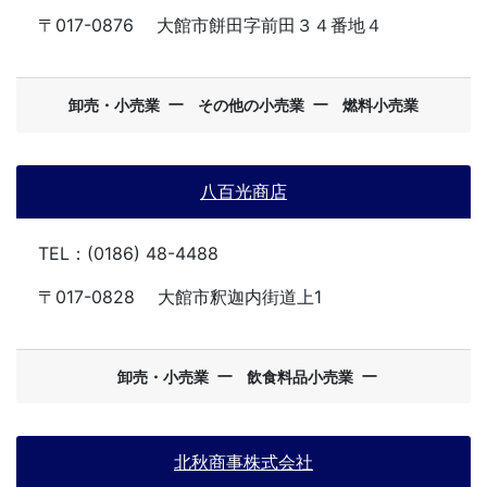
〒017-0876
大館市餅田字前田３４番地４
ー
ー
卸売・小売業
その他の小売業
燃料小売業
八百光商店
TEL：(0186) 48-4488
〒017-0828
大館市釈迦内街道上1
ー
ー
卸売・小売業
飲食料品小売業
北秋商事株式会社