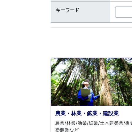
キーワード
農業・林業・鉱業・建設業
農業/林業/漁業/鉱業/土木建築業/板
塗装業など