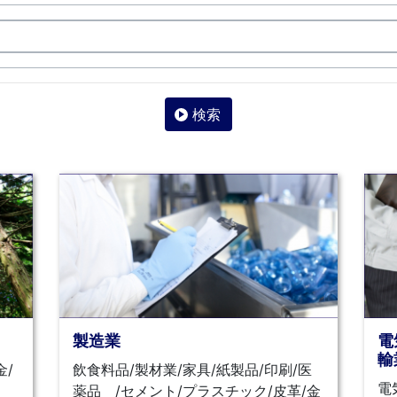
検索
製造業
電
輸
金/
飲食料品/製材業/家具/紙製品/印刷/医
電
薬品 /セメント/プラスチック/皮革/金