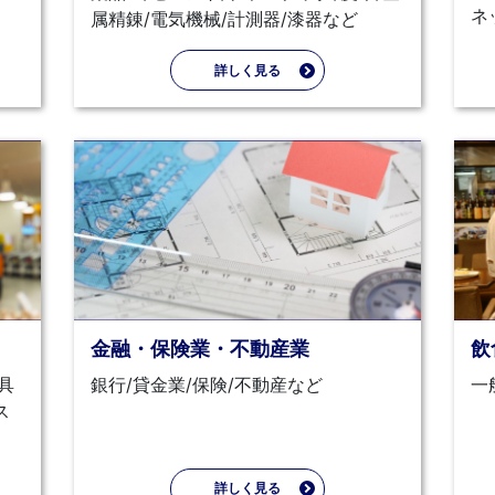
ネ
属精錬/電気機械/計測器/漆器など
詳しく見る
金融・保険業・不動産業
飲
具
銀行/貸金業/保険/不動産など
一
ス
詳しく見る