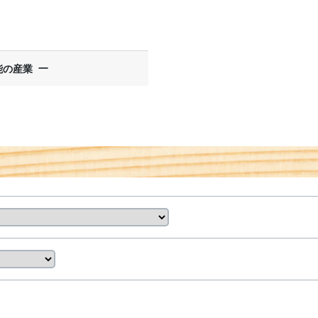
ー
能の産業