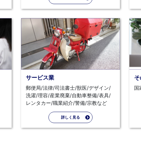
サービス業
そ
郵便局/法律/司法書士/獣医/デザイン/
国
洗濯/理容/産業廃棄/自動車整備/表具/
レンタカー/職業紹介/警備/宗教など
詳しく見る