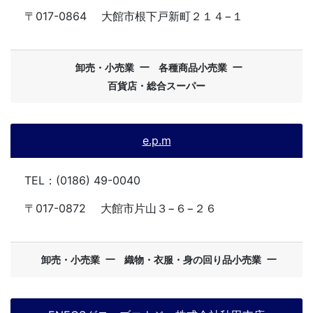
〒017-0864
大館市根下戸新町２１４−１
ー
ー
卸売・小売業
各種商品小売業
百貨店・総合スーパー
e.p.m
TEL：(0186) 49-0040
〒017-0872
大館市片山３−６−２６
ー
ー
卸売・小売業
織物・衣服・身の回り品小売業