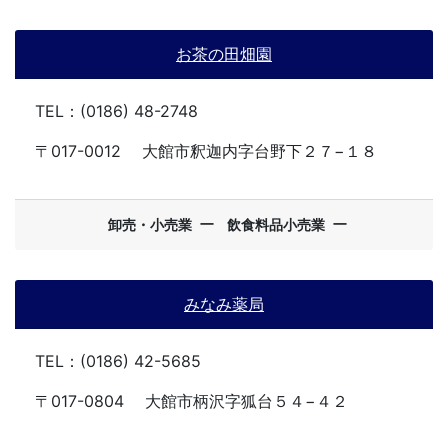
お茶の田畑園
TEL：(0186) 48-2748
〒017-0012
大館市釈迦内字台野下２７−１８
ー
ー
卸売・小売業
飲食料品小売業
みなみ薬局
TEL：(0186) 42-5685
〒017-0804
大館市柄沢字狐台５４−４２