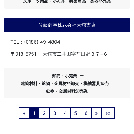
スポーツ用品・がん具・娯楽用品・楽器小売業
佐藤商事株式会社大館支店
TEL：(0186) 49-4804
〒018-5751
大館市二井田字前田野３７−６
ー
卸売・小売業
ー
建築材料・鉱物・金属材料卸売・機械器具卸売
鉱物・金属材料卸売業
«
1
2
3
4
5
6
»
»»