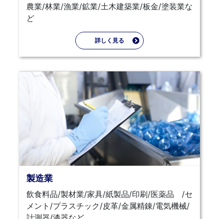
農業/林業/漁業/鉱業/土木建築業/板金/塗装業な
ど
詳しく見る
製造業
飲食料品/製材業/家具/紙製品/印刷/医薬品 /セ
メント/プラスチック/皮革/金属精錬/電気機械/
計測器/漆器など