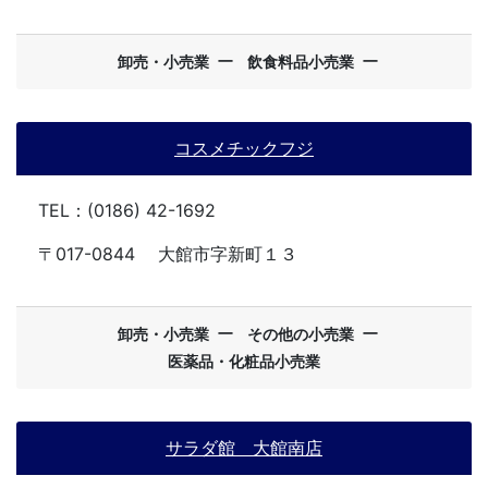
ー
ー
卸売・小売業
飲食料品小売業
コスメチックフジ
TEL：(0186) 42-1692
〒017-0844
大館市字新町１３
ー
ー
卸売・小売業
その他の小売業
医薬品・化粧品小売業
サラダ館 大館南店