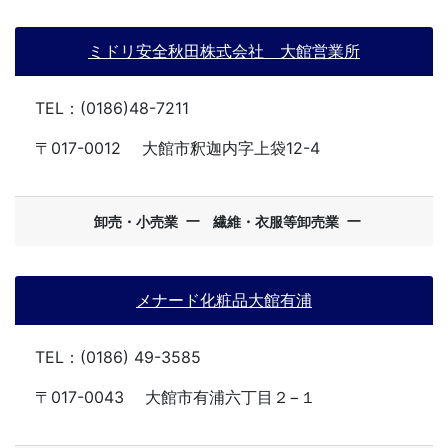
ミドリ安全秋田株式会社 大館営業所
TEL：(0186)48-7211
〒017-0012
大館市釈迦内字上袋12-4
ー
ー
卸売・小売業
繊維・衣服等卸売業
メナード化粧品大館有浦
TEL：(0186) 49-3585
〒017-0043
大館市有浦六丁目２−１