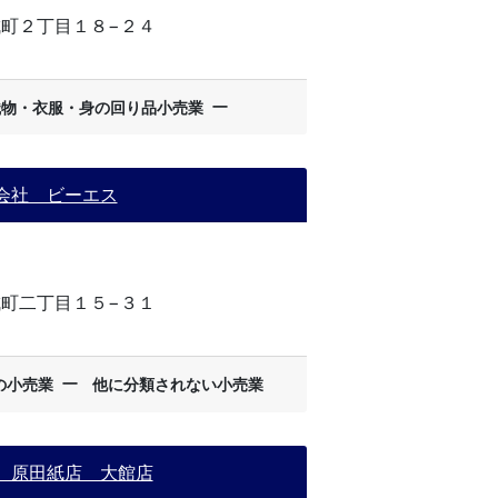
町２丁目１８−２４
ー
織物・衣服・身の回り品小売業
会社 ビーエス
町二丁目１５−３１
ー
の小売業
他に分類されない小売業
 原田紙店 大館店