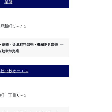
業所
戸新町３−７５
ー
・鉱物・金属材料卸売・機械器具卸売
自動車卸売業
会社北秋オーエス
町一丁目６−５