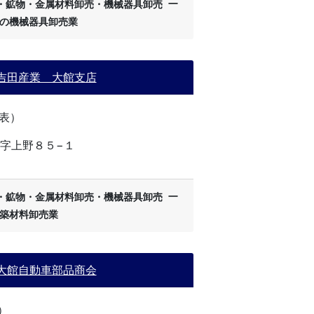
ー
・鉱物・金属材料卸売・機械器具卸売
の機械器具卸売業
吉田産業 大館支店
(代表）
字上野８５−１
ー
・鉱物・金属材料卸売・機械器具卸売
築材料卸売業
大館自動車部品商会
代）