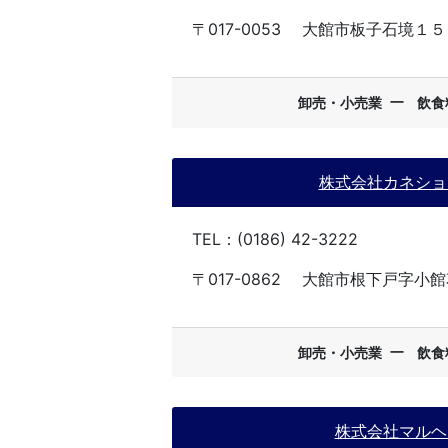
〒017-0053
大館市板子石境１５
ー
卸売・小売業
飲食
株式会社カネショ
TEL：(0186) 42-3222
〒017-0862
大館市根下戸字小館
ー
卸売・小売業
飲食
株式会社マルヘ