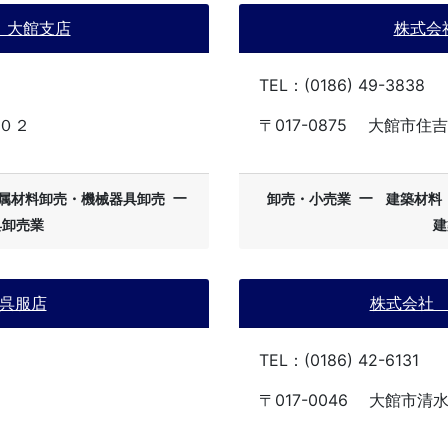
 大館支店
株式会
TEL：(0186) 49-3838
０２
〒017-0875
大館市住吉
ー
ー
属材料卸売・機械器具卸売
卸売・小売業
建築材料
具卸売業
建
呉服店
株式会社
TEL：(0186) 42-6131
〒017-0046
大館市清水