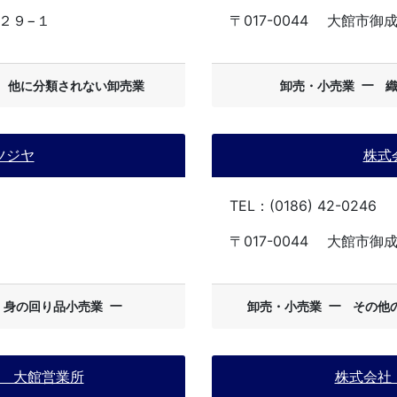
２９−１
〒017-0044
大館市御成
ー
ー
他に分類されない卸売業
卸売・小売業
ツジヤ
株式
TEL：(0186) 42-0246
〒017-0044
大館市御成
ー
ー
・身の回り品小売業
卸売・小売業
その他
 大館営業所
株式会社