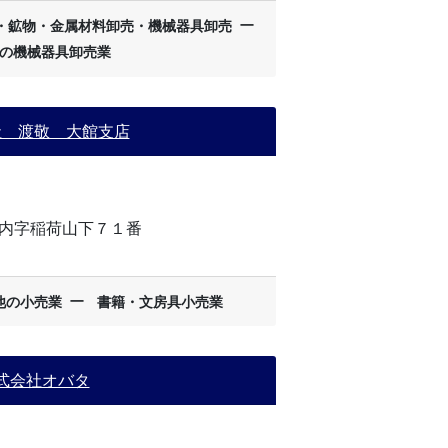
ー
・鉱物・金属材料卸売・機械器具卸売
の機械器具卸売業
社 渡敬 大館支店
内字稲荷山下７１番
ー
他の小売業
書籍・文房具小売業
式会社オバタ