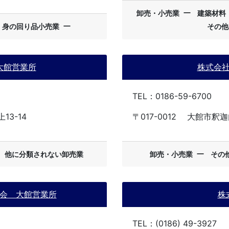
ー
卸売・小売業
建築材料
ー
・身の回り品小売業
その他
大館営業所
株式会
TEL：0186-59-6700
3-14
〒017-0012
大館市釈迦
ー
ー
他に分類されない卸売業
卸売・小売業
その
会 大館営業所
株
TEL：(0186) 49-3927