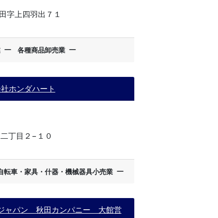
田字上四羽出７１
ー
ー
業
各種商品卸売業
会社ホンダハート
二丁目２−１０
ー
自転車・家具・什器・機械器具小売業
ジャパン 秋田カンパニー 大館営