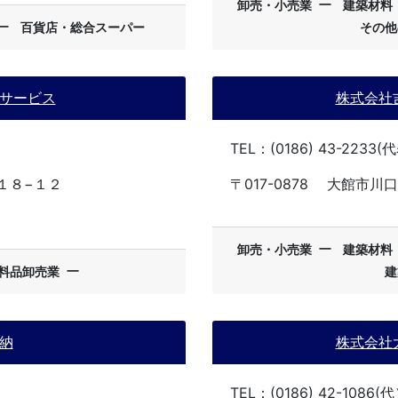
ー
卸売・小売業
建築材料
ー
百貨店・総合スーパー
その他
サービス
株式会社
TEL：(0186) 43-2233
１８−１２
〒017-0878
大館市川口
ー
卸売・小売業
建築材料
ー
料品卸売業
建
納
株式会社
TEL：(0186) 42-1086(