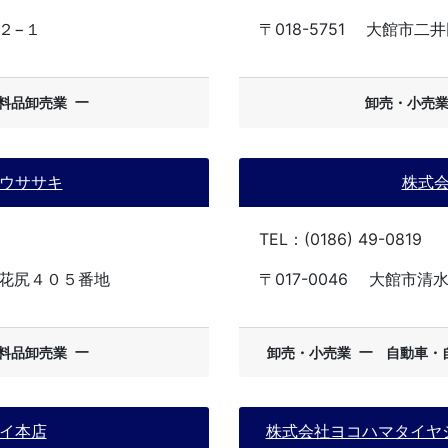
２−１
〒018-5751
大館市二井
ー
料品卸売業
卸売・小売
ウササキ
株式
TEL：(0186) 49-0819
花尻４０５番地
〒017-0046
大館市清水
ー
ー
料品卸売業
卸売・小売業
自動車・
イ本店
株式会社ヨコハマタイヤ