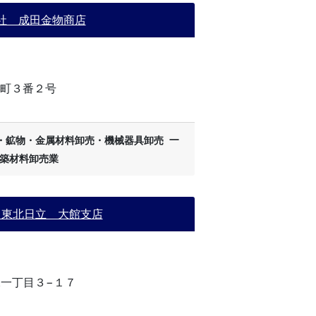
社 成田金物商店
町３番２号
ー
・鉱物・金属材料卸売・機械器具卸売
築材料卸売業
 東北日立 大館支店
一丁目３−１７