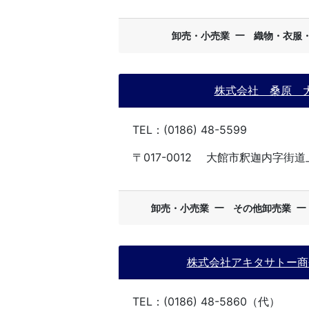
ー
卸売・小売業
織物・衣服
株式会社 桑原 
TEL：(0186) 48-5599
〒017-0012
大館市釈迦内字街道上1
ー
卸売・小売業
その他卸売業
株式会社アキタサトー商
TEL：(0186) 48-5860（代）