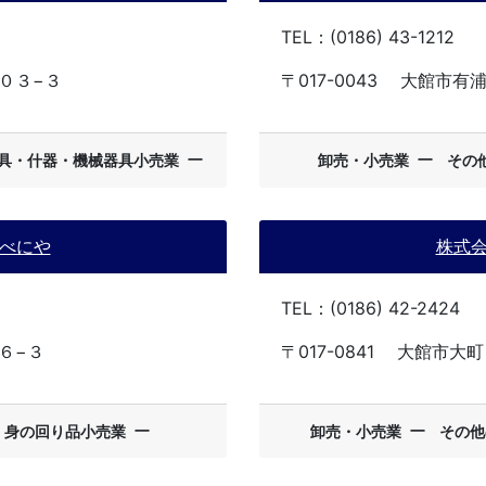
TEL：(0186) 43-1212
０３−３
〒017-0043
大館市有
ー
ー
具・什器・機械器具小売業
卸売・小売業
その
べにや
株式
TEL：(0186) 42-2424
６−３
〒017-0841
大館市大町
ー
ー
・身の回り品小売業
卸売・小売業
その他