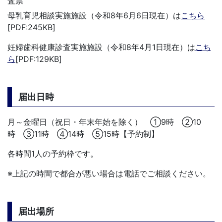
査票
母乳育児相談実施施設（令和8年6月6日現在）は
こちら
[PDF:245KB]
妊婦歯科健康診査実施施設（令和8年4月1日現在）は
こち
ら
[PDF:129KB]
届出日時
月～金曜日（祝日・年末年始を除く） ①9時 ②10
時 ③11時 ④14時 ⑤15時【予約制】
各時間1人の予約枠です。
※上記の時間で都合が悪い場合は電話でご相談ください。
届出場所