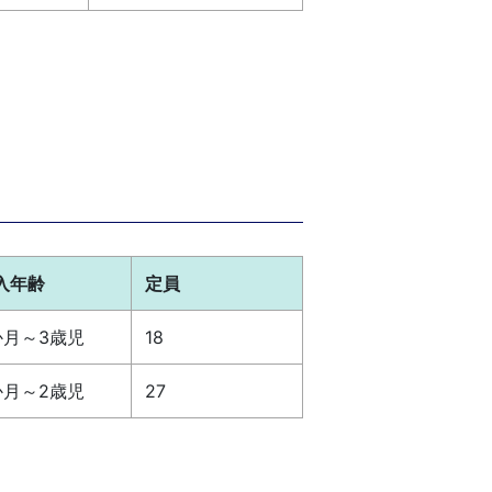
入年齢
定員
か月～3歳児
18
か月～2歳児
27