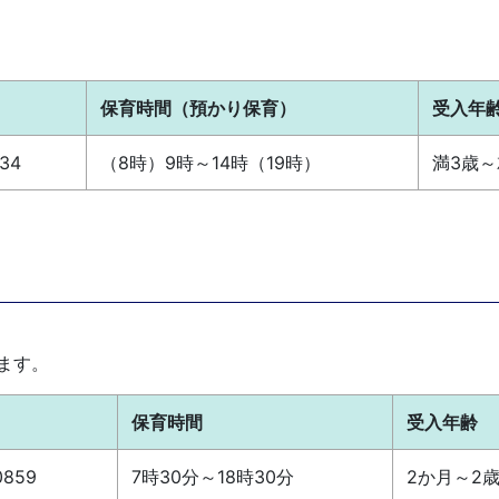
保育時間（預かり保育）
受入年
534
（8時）9時～14時（19時）
満3歳
〕
ます。
保育時間
受入年齢
0859
7時30分～18時30分
2か月～2