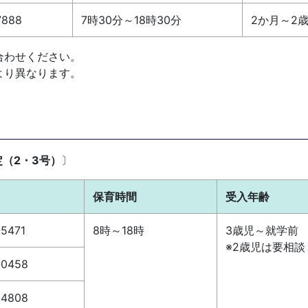
7888
7時30分～18時30分
2か月～2
合わせください。
より異なります。
（2・3号）
〕
保育時間
受入年齢
-5471
8時～18時
3歳児～就学前
※2歳児は要相談
-0458
-4808