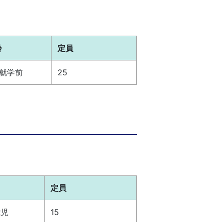
齢
定員
～就学前
25
定員
歳児
15