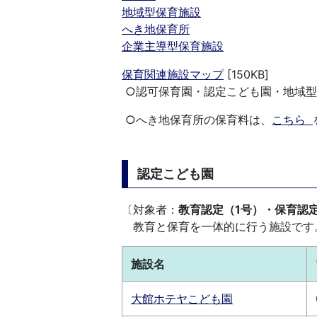
地域型保育施設
へき地保育所
企業主導型保育施設
保育関連施設マップ
[150KB]
○認可保育園・認定こども園・地域型
○へき地保育所の保育料は、
こちら
認定こども園
〔対象者：
教育認定（1号）・保育認定
教育と保育を一体的に行う施設です
施設名
大館ホテヤこども園