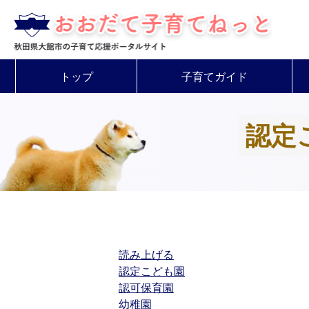
トップ
子育てガイド
認定
読み上げる
認定こども園
認可保育園
幼稚園