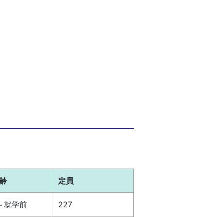
齢
定員
～就学前
227