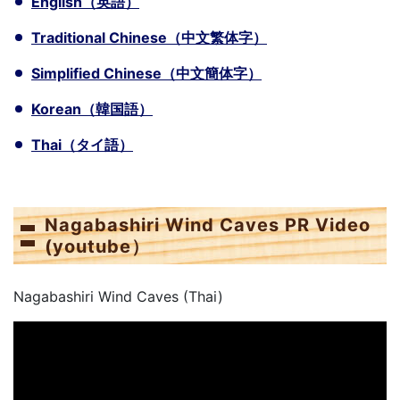
English（英語）
Traditional Chinese（中文繁体字）
Simplified Chinese（中文簡体字）
Korean（韓国語）
Thai（タイ語）
Nagabashiri Wind Caves PR Video
(youtube）
Nagabashiri Wind Caves (Thai)