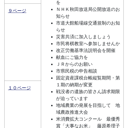
を
ＮＨＫ秋田放送局公開放送のお
９ページ
知らせ
市道大館船場線交通規制のお知
らせ
災害共済に加入しましょう
市民将棋教室へ参加しませんか
改正労働基準法説明会を開催
献血にご協力を
ＪＲからのお願い
市県民税の申告相談
固定資産課税台帳縦覧期間・第
１期の納期が変更
１０ページ
戦没者の遺族の皆さん請求期限
が迫っています
地域農業の発展を目指して 地
域農政推進大会
米消費拡大コンクール 最優秀
賞「大事なお米」 藤原希理子