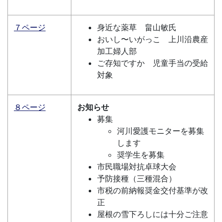
７ページ
身近な薬草 畠山敏氏
おいし〜いがっこ 上川沿農産
加工婦人部
ご存知ですか 児童手当の受給
対象
８ページ
お知らせ
募集
河川愛護モニターを募集
します
奨学生を募集
市民職場対抗卓球大会
予防接種（三種混合）
市税の前納報奨金交付基準が改
正
屋根の雪下ろしには十分ご注意