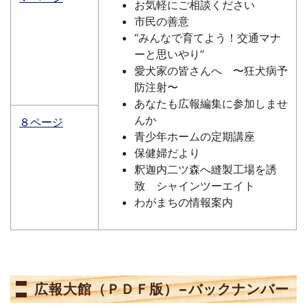
お気軽にご相談ください
市民の善意
“みんなで育てよう！交通マナ
ーと思いやり”
愛犬家の皆さんへ 〜狂犬病予
防注射〜
あなたも広報編集に参加しませ
んか
８ページ
青少年ホームの定期講座
保健婦だより
釈迦内二ツ森へ縫製工場を誘
致 シャインツーエイト
わがまちの情報案内
広報大館（ＰＤＦ版）−バックナンバー