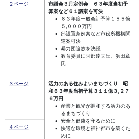
２ページ
市議会３月定例会 ６３年度当初予
算案など６１議案を可決
６３年度一般会計予算１５５億
５,０００万円
部設置条例案など市役所機構関
連案可決
暴力団追放を決議
教育委員に阿部達夫氏、浜田章
氏
３ページ
活力のある住みよいまちづくり 昭
和６３年度当初予算３１１億３,２７
６万円
産業と観光が調和する活力のあ
るまちづくり
安全と健康を守るために
４ページ
快適な環境と福祉都市を築くた
めに